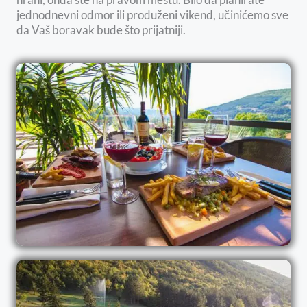
jednodnevni odmor ili produženi vikend, učinićemo sve
da Vaš boravak bude što prijatniji.