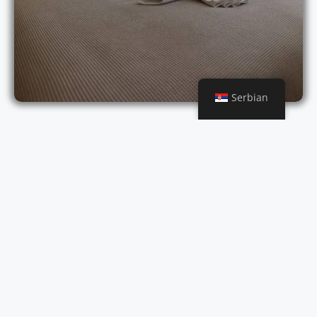
Serbian
Smeštaj
Naš hotel ima na raspolaganju 30
soba različitih
smeštajnih kapaciteta. Bilo da dolazite sami, ili sa celom
porodicom, biće nam zadovoljstvo da Vas ugostimo.
SAZNAJTE VIŠE