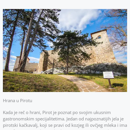
Hrana u Pirotu
Kada je reč o hrani, Pirot je poznat po svojim ukusnim
gastronomskim specijalitetima. Jedan od najpoznatijih jela je
pirotski kačkavalj, koji se pravi od kozjeg ili ovčjeg mleka i ima