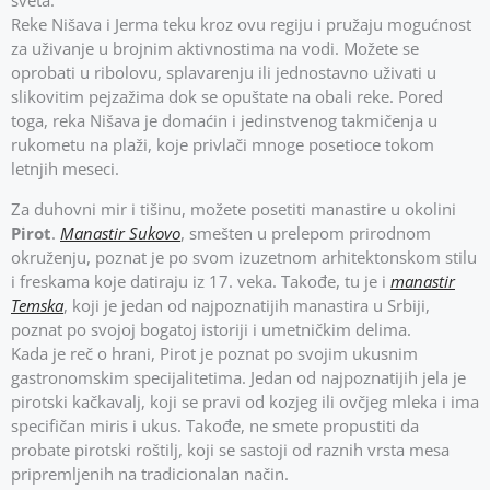
sveta.
Reke Nišava i Jerma teku kroz ovu regiju i pružaju mogućnost
za uživanje u brojnim aktivnostima na vodi. Možete se
oprobati u ribolovu, splavarenju ili jednostavno uživati u
slikovitim pejzažima dok se opuštate na obali reke. Pored
toga, reka Nišava je domaćin i jedinstvenog takmičenja u
rukometu na plaži, koje privlači mnoge posetioce tokom
letnjih meseci.
Za duhovni mir i tišinu, možete posetiti manastire u okolini
Pirot
.
Manastir Sukovo
, smešten u prelepom prirodnom
okruženju, poznat je po svom izuzetnom arhitektonskom stilu
i freskama koje datiraju iz 17. veka. Takođe, tu je i
manastir
Temska
, koji je jedan od najpoznatijih manastira u Srbiji,
poznat po svojoj bogatoj istoriji i umetničkim delima.
Kada je reč o hrani, Pirot je poznat po svojim ukusnim
gastronomskim specijalitetima. Jedan od najpoznatijih jela je
pirotski kačkavalj, koji se pravi od kozjeg ili ovčjeg mleka i ima
specifičan miris i ukus. Takođe, ne smete propustiti da
probate pirotski roštilj, koji se sastoji od raznih vrsta mesa
pripremljenih na tradicionalan način.