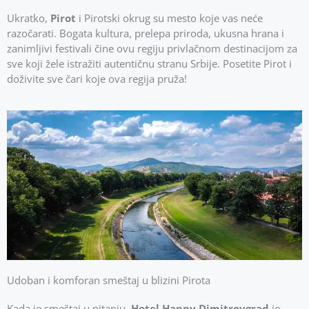
Ukratko,
Pirot
i Pirotski okrug su mesto koje vas neće
razočarati. Bogata kultura, prelepa priroda, ukusna hrana i
zanimljivi festivali čine ovu regiju privlačnom destinacijom za
sve koji žele istražiti autentičnu stranu Srbije. Posetite Pirot i
doživite sve čari koje ova regija pruža!
Udoban i komforan smeštaj u blizini Pirota
Kada je smeštaj
u pitanju,
Hotel Happy Dimitrovgrad
je