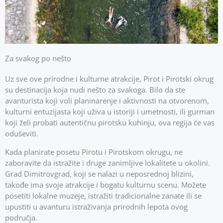
Za svakog po nešto
Uz sve ove prirodne i kulturne atrakcije, Pirot i Pirotski okrug
su destinacija koja nudi nešto za svakoga. Bilo da ste
avanturista koji voli planinarenje i aktivnosti na otvorenom,
kulturni entuzijasta koji uživa u istoriji i umetnosti, ili gurman
koji želi probati autentičnu pirotsku kuhinju, ova regija će vas
oduševiti.
Kada planirate posetu Pirotu i Pirotskom okrugu, ne
zaboravite da istražite i druge zanimljive lokalitete u okolini.
Grad Dimitrovgrad, koji se nalazi u neposrednoj blizini,
takođe ima svoje atrakcije i bogatu kulturnu scenu. Možete
posetiti lokalne muzeje, istražiti tradicionalne zanate ili se
upustiti u avanturu istraživanja prirodnih lepota ovog
područja.