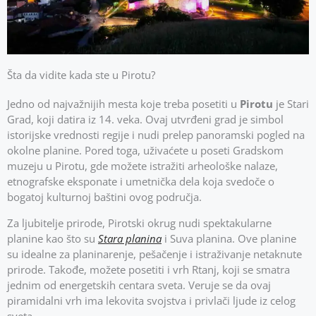
Šta da vidite kada ste u Pirotu?
Jedno od najvažnijih mesta koje treba posetiti u
Pirotu
je Stari
Grad, koji datira iz 14. veka. Ovaj utvrđeni grad je simbol
istorijske vrednosti regije i nudi prelep panoramski pogled na
okolne planine. Pored toga, uživaćete u poseti Gradskom
muzeju u Pirotu, gde možete istražiti arheološke nalaze,
etnografske eksponate i umetnička dela koja svedoče o
bogatoj kulturnoj baštini ovog područja.
Za ljubitelje prirode, Pirotski okrug nudi spektakularne
planine kao što su
Stara planina
i Suva planina. Ove planine
su idealne za planinarenje, pešačenje i istraživanje netaknute
prirode. Takođe, možete posetiti i vrh Rtanj, koji se smatra
jednim od energetskih centara sveta. Veruje se da ovaj
piramidalni vrh ima lekovita svojstva i privlači ljude iz celog