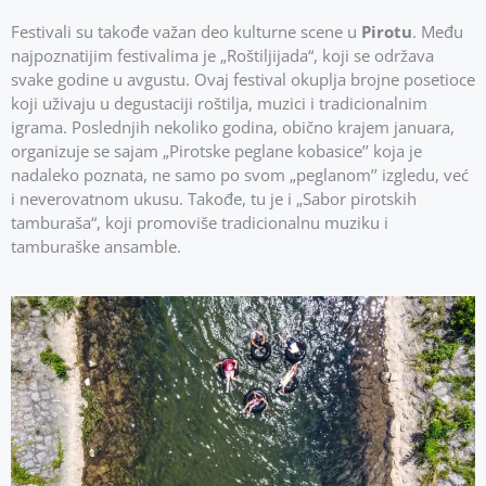
Festivali su takođe važan deo kulturne scene u
Pirotu
. Među
najpoznatijim festivalima je „Roštiljijada“, koji se održava
svake godine u avgustu. Ovaj festival okuplja brojne posetioce
koji uživaju u degustaciji roštilja, muzici i tradicionalnim
igrama. Poslednjih nekoliko godina, obično krajem januara,
organizuje se sajam „Pirotske peglane kobasice’’ koja je
nadaleko poznata, ne samo po svom „peglanom’’ izgledu, već
i neverovatnom ukusu. Takođe, tu je i „Sabor pirotskih
tamburaša“, koji promoviše tradicionalnu muziku i
tamburaške ansamble.