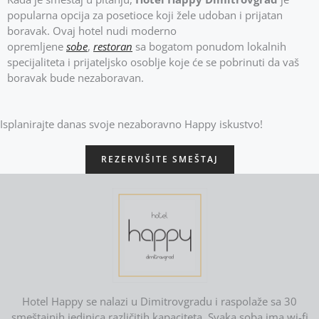
popularna opcija za posetioce koji žele udoban i prijatan
boravak. Ovaj hotel nudi moderno
opremljene
sobe
,
restoran
sa bogatom ponudom lokalnih
specijaliteta i prijateljsko osoblje koje će se pobrinuti da vaš
boravak bude nezaboravan.
Isplanirajte danas svoje nezaboravno Happy iskustvo!
REZERVIŠITE SMEŠTAJ
Hotel Happy se nalazi u Dimitrovgradu i raspolaže sa 30
smeštajnih jedinica različitih kapaciteta. Svaka soba ima wi-fi