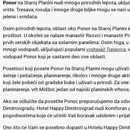
Ponor
na Staroj Planini nudi mnogo prirodnih lepota, uključuj
vrste. Tresava, rosulja i mnoge druge biljke mogu se naći 
jelena i srndaća.
Osim prirodnih lepota, oblast oko Ponor na Staroj Planini i
prošlost. U okolini se nalaze manastir Rsovci i manastir P
prvih verskih objekata sa solarnim panelima. Osim toga, u 
mnogi vodopadi, uključujući popularni
,
vodopad Tupavica
vodopad Ponor koji je sastavni deo ove oblasti.
Posetioci koji posete Ponor na Staroj Planini mogu uživati
šetnje i pešačenje, planinarenje, ribolov i mnoge druge akt
koji žele pobeći od gradske buke i uživati u prirodi. Za one 
planinarenje, vrh Midžor, jedan od najviši planinskih vrhova u 
Ako se odlučite da posetite Ponor, preporučujemo da ods
Dimitrovgradu. Hotel Happy Dimitrovgrad nudi komforan
pogodnostima koje će učiniti Vaš boravak udobnim i prija
Ono što će Vam se posebno dopasti u Hotelu Happy Dimit