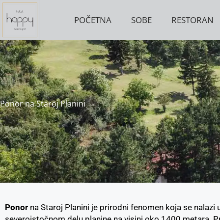
Пређи
на
POČETNA
SOBE
RESTORAN
садржај
Ponor na Staroj Planini
Ponor
na Staroj Planini je prirodni fenomen koja se nalazi u 
severoistočnom delu planine na visini oko 1400 metara. P