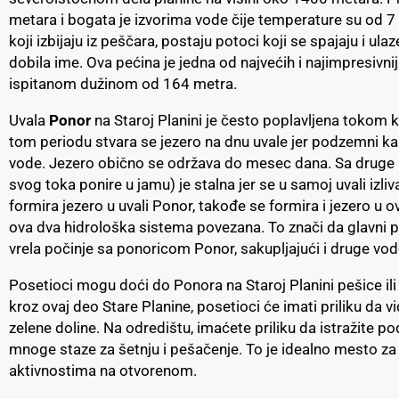
metara i bogata je izvorima vode čije temperature su od 7
koji izbijaju iz peščara, postaju potoci koji se spajaju i ula
dobila ime. Ova pećina je jedna od najvećih i najimpresivnijih
ispitanom dužinom od 164 metra.
Uvala
Ponor
na Staroj Planini je često poplavljena tokom ki
tom periodu stvara se jezero na dnu uvale jer podzemni ka
vode. Jezero obično se održava do mesec dana. Sa druge 
svog toka ponire u jamu) je stalna jer se u samoj uvali izliv
formira jezero u uvali Ponor, takođe se formira i jezero u o
ova dva hidrološka sistema povezana. To znači da glavni p
vrela počinje sa ponoricom Ponor, sakupljajući i druge vod
Posetioci mogu doći do Ponora na Staroj Planini pešice il
kroz ovaj deo Stare Planine, posetioci će imati priliku da 
zelene doline. Na odredištu, imaćete priliku da istražite p
mnoge staze za šetnju i pešačenje. To je idealno mesto za o
aktivnostima na otvorenom.