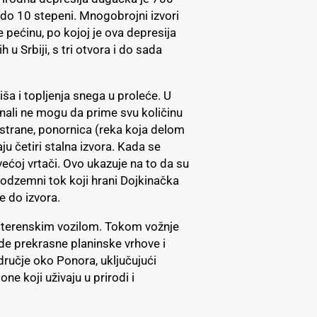
 do 10 stepeni. Mnogobrojni izvori
ze pećinu, po kojoj je ova depresija
 u Srbiji, s tri otvora i do sada
ša i topljenja snega u proleće. U
nali ne mogu da prime svu količinu
strane, ponornica (reka koja delom
aju četiri stalna izvora. Kada se
većoj vrtači. Ovo ukazuje na to da su
odzemni tok koji hrani Dojkinačka
e do izvora.
i terenskim vozilom. Tokom vožnje
vide prekrasne planinske vrhove i
odručje oko Ponora, uključujući
ne koji uživaju u prirodi i