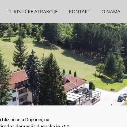
TURISTIČKE ATRAKCIJE
KONTAKT
O NAMA
blizini sela Dojkinci, na
rirodna depresija dugačka je 700