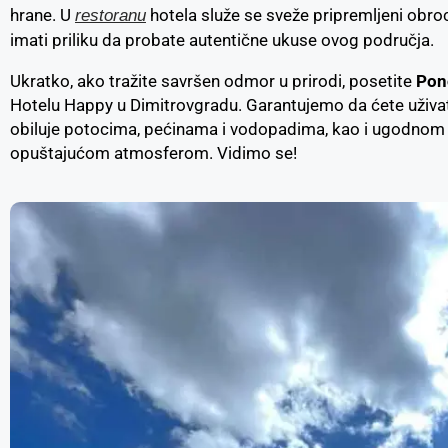
hrane. U
hotela služe se sveže pripremljeni obroc
restoranu
imati priliku da probate autentične ukuse ovog područja.
Ukratko, ako tražite savršen odmor u prirodi, posetite
Pon
Hotelu Happy u Dimitrovgradu. Garantujemo da ćete uživati
obiluje potocima, pećinama i vodopadima, kao i ugodno
opuštajućom atmosferom. Vidimo se!