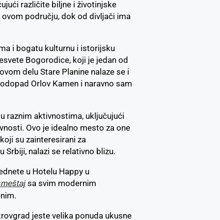
ući različite biljne i životinjske
u ovom području, dok od divljači ima
ma i bogatu kulturnu i istorijsku
resvete Bogorodice, koji je jedan od
ovom delu Stare Planine nalaze se i
 vodopad Orlov Kamen i naravno sam
 u raznim aktivnostima, uključujući
ivnosti. Ovo je idealno mesto za one
koji su zainteresirani za
Srbiji, nalazi se relativno blizu.
ednete u Hotelu Happy u
sa svim modernim
smeštaj
tnim.
rovgrad jeste velika ponuda ukusne