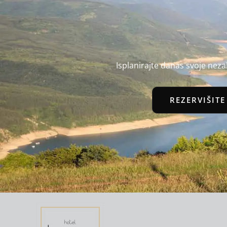
Isplanirajte danas svoje nez
REZERVIŠITE