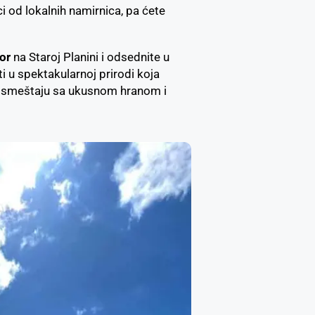
i od lokalnih namirnica, pa ćete
or
na Staroj Planini i odsednite u
 u spektakularnoj prirodi koja
m smeštaju sa ukusnom hranom i