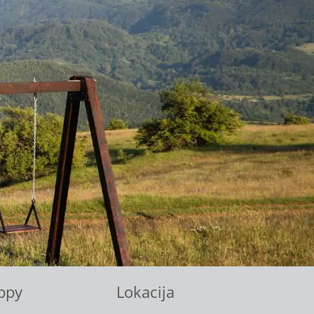
ppy
Lokacija