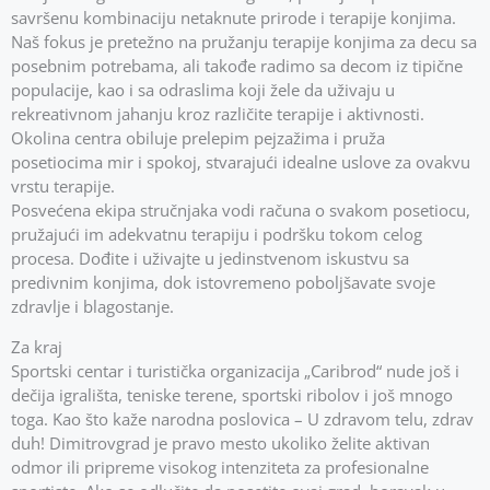
savršenu kombinaciju netaknute prirode i terapije konjima.
Naš fokus je pretežno na pružanju terapije konjima za decu sa
posebnim potrebama, ali takođe radimo sa decom iz tipične
populacije, kao i sa odraslima koji žele da uživaju u
rekreativnom jahanju kroz različite terapije i aktivnosti.
Okolina centra obiluje prelepim pejzažima i pruža
posetiocima mir i spokoj, stvarajući idealne uslove za ovakvu
vrstu terapije.
Posvećena ekipa stručnjaka vodi računa o svakom posetiocu,
pružajući im adekvatnu terapiju i podršku tokom celog
procesa. Dođite i uživajte u jedinstvenom iskustvu sa
predivnim konjima, dok istovremeno poboljšavate svoje
zdravlje i blagostanje.
Za kraj
Sportski centar i turistička organizacija „Caribrod“ nude još i
dečija igrališta, teniske terene, sportski ribolov i još mnogo
toga. Kao što kaže narodna poslovica – U zdravom telu, zdrav
duh! Dimitrovgrad je pravo mesto ukoliko želite aktivan
odmor ili pripreme visokog intenziteta za profesionalne