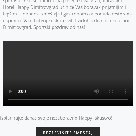
sportiste. Ako se odlučite da posetite ovaj grad, boravak u
Hotel Happy Dimitrovgrad učiniće Vaš boravak prijatnijim i
lepšim. Udobnost smeštaja i gastronomska ponuda restorana
napuniće Vam baterije nakon svih fizičkih aktivnosti koje nudi
Dimitrovgrad. Sportski pozdrav od nas!
Isplanirajte danas svoje nezaboravno Happy iskustvo!
REZERVIŠITE SMEŠTAJ