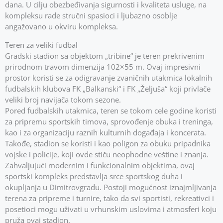
dana. U cilju obezbeđivanja sigurnosti i kvaliteta usluge, na
kompleksu rade stručni spasioci i ljubazno osoblje
angažovano u okviru kompleksa.
Teren za veliki fudbal
Gradski stadion sa objektom „tribine“ je teren prekrivenim
prirodnom travom dimenzija 102×55 m. Ovaj impresivni
prostor koristi se za odigravanje zvaničnih utakmica lokalnih
fudbalskih klubova FK „Balkanski“ i FK „Željuša“ koji privlače
veliki broj navijača tokom sezone.
Pored fudbalskih utakmica, teren se tokom cele godine koristi
za pripremu sportskih timova, sprovođenje obuka i treninga,
kao i za organizaciju raznih kulturnih događaja i koncerata.
Takođe, stadion se koristi i kao poligon za obuku pripadnika
vojske i policije, koji ovde stiču neophodne veštine i znanja.
Zahvaljujući modernim i funkcionalnim objektima, ovaj
sportski kompleks predstavlja srce sportskog duha i
okupljanja u Dimitrovgradu. Postoji mogućnost iznajmljivanja
terena za pripreme i turnire, tako da svi sportisti, rekreativci i
posetioci mogu uživati u vrhunskim uslovima i atmosferi koju
pruža ovaj stadion.