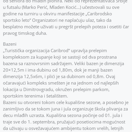
od seniora do mlađih pionira. Neki od reprezentativaca Srbije
u futsalu (Marko Perić, Mladen Kocić…) učestvovali su ove
godine na turniru u okviru manifestacije „Caribrodsko
sportsko leto“ Organizatori ne naplaćuju ulaz, tako da
besplatno možete uživati u pregršt prelepih poteza i osetiti čar
pravog timskog duha.
Bazeni
„Turistička organizacija Caribrod“ upravlja prelepim
kompleksom za kupanje koji se sastoji od dva prostrana
bazena sa raznovrsnim sadržajem. Veliki bazen je dimenzija
20×12,5m i ima dubinu od 1,80m, dok je manji bazen
dimenzija 12,5x6m, i plići je sa dubinom od 0,8m. Ovaj
očaravajući kompleks smešten je na jednom od najlepših
lokacija u Dimitrovgradu, okružen prelepim parkom,
sportskim terenima i šetalištem.
Bazeni su otvoreni tokom cele kupališne sezone, a posebno je
zanimljivo da se tokom juna i jula organizuje škola plivanja za
decu mlađih uzrasta. Kupališna sezona počinje od 01. jula i
traje sve do 1. septembra, pružajući posetiocima mogućnost
da uživaju u osvežavajućem ambijentu tokom vrelih, letnjih