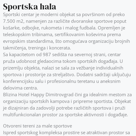
Sportska hala
Sportski centar je moderni objekat sa površinom od preko
7.500 m2, namenjen za različite dvoranske sportove poput
košarke, odbojke, rukometa i malog fudbala. Opremljen je
teleskopskim tribinama, sertifikovanim koševima prema
evropskim standardima, što omogućava organizaciju brojnih
takmičenja, treninga i koncerata.
Sa kapacitetom od 987 sedišta na severnoj strani, centar
pruža udobnost gledaocima tokom sportskih događaja. U
prizemlju objekta, nalazi se sala za vežbanje individualnih
sportova i prostorije za streljaštvo. Dodatni sadržaji uključuju
konferencijsku salu i profesionalnu teretanu u aneksnim
delovima centra.
Blizina Hotel Happy Dimitrovgrad čini ga idealnim mestom za
organizaciju sportskih kampova i pripreme sportista. Objekat
je dizajniran da zadovolji potrebe različitih sportova i pruži
multifunkcionalan prostor za sportske aktivnosti i događaje.
Otvoreni tereni za male sportove
Ispred sportskog kompleksa prostire se atraktivan prostor sa