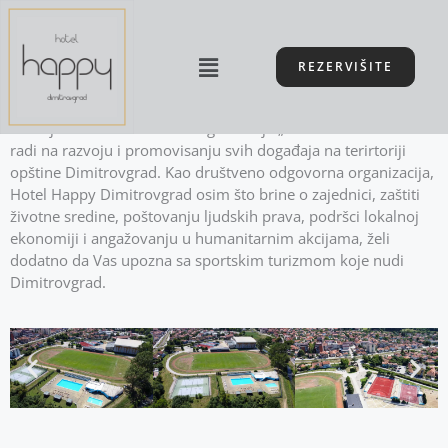
Пређи
Sportski turizam u Dimitrovgradu
на
Menu
садржај
Da je Dimitrovgrad grad u kome caruje sport i timski duh,
REZERVIŠITE
govori činjenica da ovaj grad u kome živi nešto više od 8.000
stanovnika ima sportski centar kojem bi i mnogo veći gradovi
u Srbiji zavideli. Turistička organizacija „Caribrod“ konstanto
radi na razvoju i promovisanju svih događaja na terirtoriji
opštine Dimitrovgrad. Kao društveno odgovorna organizacija,
Hotel Happy Dimitrovgrad osim što brine o zajednici, zaštiti
životne sredine, poštovanju ljudskih prava, podršci lokalnoj
ekonomiji i angažovanju u humanitarnim akcijama, želi
dodatno da Vas upozna sa sportskim turizmom koje nudi
Dimitrovgrad.