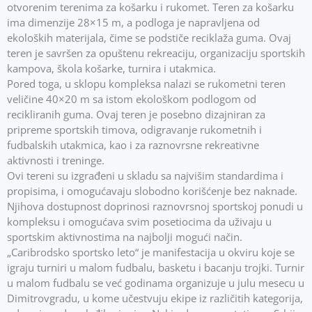
otvorenim terenima za košarku i rukomet. Teren za košarku
ima dimenzije 28×15 m, a podloga je napravljena od
ekoloških materijala, čime se podstiče reciklaža guma. Ovaj
teren je savršen za opuštenu rekreaciju, organizaciju sportskih
kampova, škola košarke, turnira i utakmica.
Pored toga, u sklopu kompleksa nalazi se rukometni teren
veličine 40×20 m sa istom ekološkom podlogom od
recikliranih guma. Ovaj teren je posebno dizajniran za
pripreme sportskih timova, odigravanje rukometnih i
fudbalskih utakmica, kao i za raznovrsne rekreativne
aktivnosti i treninge.
Ovi tereni su izgrađeni u skladu sa najvišim standardima i
propisima, i omogućavaju slobodno korišćenje bez naknade.
Njihova dostupnost doprinosi raznovrsnoj sportskoj ponudi u
kompleksu i omogućava svim posetiocima da uživaju u
sportskim aktivnostima na najbolji mogući način.
„Caribrodsko sportsko leto“ je manifestacija u okviru koje se
igraju turniri u malom fudbalu, basketu i bacanju trojki. Turnir
u malom fudbalu se već godinama organizuje u julu mesecu u
Dimitrovgradu, u kome učestvuju ekipe iz različitih kategorija,