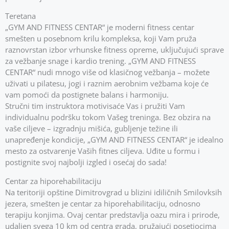
Teretana
„GYM AND FITNESS CENTAR“ je moderni fitness centar
smešten u posebnom krilu kompleksa, koji Vam pruža
raznovrstan izbor vrhunske fitness opreme, uključujući sprave
za vežbanje snage i kardio trening. „GYM AND FITNESS
CENTAR“ nudi mnogo više od klasičnog vežbanja – možete
uživati u pilatesu, jogi i raznim aerobnim vežbama koje će
vam pomoći da postignete balans i harmoniju.
Stručni tim instruktora motivisaće Vas i pružiti Vam
individualnu podršku tokom Vašeg treninga. Bez obzira na
vaše ciljeve – izgradnju mišića, gubljenje težine ili
unapređenje kondicije, „GYM AND FITNESS CENTAR“ je idealno
mesto za ostvarenje Vaših fitnes ciljeva. Uđite u formu i
postignite svoj najbolji izgled i osećaj do sada!
Centar za hiporehabilitaciju
Na teritoriji opštine Dimitrovgrad u blizini idiličnih Smilovksih
jezera, smešten je centar za hiporehabilitaciju, odnosno
terapiju konjima. Ovaj centar predstavlja oazu mira i prirode,
udaljen svega 10 km od centra grada, pružajući posetiocima