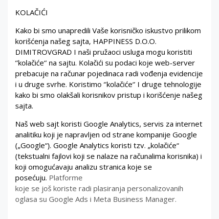
KOLAČIĆI
Kako bi smo unapredili Va
še korisničko iskustvo prilikom
korišćenja našeg sajta,
HAPPINESS D.O.O.
DIMITROVGRAD I naši pružaoci usluga mogu koristiti
‘’kola
čiće
‘’
na sajtu. Kolačići su podaci koje web-server
prebacuje na računar pojedinaca radi vođenja evidencije
i u druge svrhe. Koristimo
‘’kola
čiće
‘’ I druge tehnologije
kako bi smo olakšali korisnikov pristup i korišćenje našeg
sajta.
Naš web sajt koristi Google Analytics, servis za internet
analitiku koji je napravljen od strane kompanije Google
(„Google“). Google Analytics koristi tzv. „kolačiće“
(tekstualni fajlovi koji se nalaze na računalima korisnika) i
koji omogućavaju analizu stranica koje se
posećuju.
Platforme
koje se još koriste radi plasiranja personalizovanih
oglasa su Google Ads i Meta Business Manager.