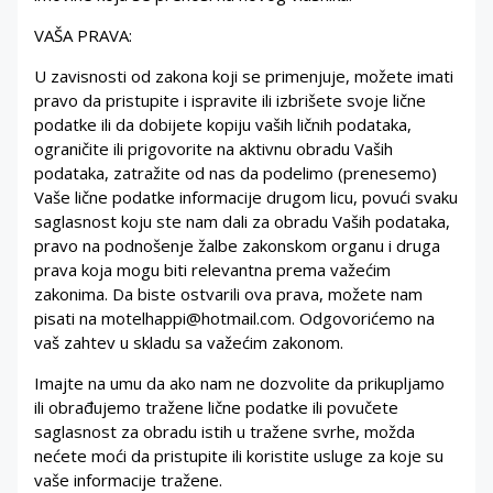
VAŠA PRAVA:
U zavisnosti od zakona koji se primenjuje, možete imati
pravo da pristupite i ispravite ili izbrišete svoje lične
podatke ili da dobijete kopiju vaših ličnih podataka,
ograničite ili prigovorite na aktivnu obradu Vaših
podataka, zatražite od nas da podelimo (prenesemo)
Vaše lične podatke informacije drugom licu, povući svaku
saglasnost koju ste nam dali za obradu Vaših podataka,
pravo na podnošenje žalbe zakonskom organu i druga
prava koja mogu biti relevantna prema važećim
zakonima. Da biste ostvarili ova prava, možete nam
pisati na motelhappi@hotmail.com. Odgovorićemo na
vaš zahtev u skladu sa važećim zakonom.
Imajte na umu da ako nam ne dozvolite da prikupljamo
ili obrađujemo tražene lične podatke ili povučete
saglasnost za obradu istih u tražene svrhe, možda
nećete moći da pristupite ili koristite usluge za koje su
vaše informacije tražene.