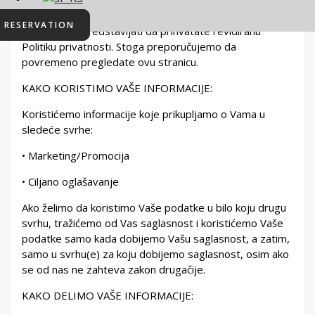
nastavak pristupa ili korišćenje Usluge nakon tog
RESERVATION
vremena će predstavljati da prihvatate revidiranu
Politiku privatnosti. Stoga preporučujemo da
povremeno pregledate ovu stranicu.
KAKO KORISTIMO VAŠE INFORMACIJE:
Koristićemo informacije koje prikupljamo o Vama u
sledeće svrhe:
• Marketing/Promocija
• Ciljano oglašavanje
Ako želimo da koristimo Vaše podatke u bilo koju drugu
svrhu, tražićemo od Vas saglasnost i koristićemo Vaše
podatke samo kada dobijemo Vašu saglasnost, a zatim,
samo u svrhu(e) za koju dobijemo saglasnost, osim ako
se od nas ne zahteva zakon drugačije.
KAKO DELIMO VAŠE INFORMACIJE: