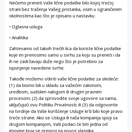
Nećemo preneti Vaše lične podatke bilo kojoj trećoj
strani bez traženja Vašeg pristanka, osim u ograničenim
okolnostima kao što je opisano u nastavku:
• Oglasna usluga
• Analitika
Zahtevamo od takvih trećih lica da koriste lične podatke
koje im prenosimo samo u svrhu za koju su preneti i da
ih ne zadržavaju duže nego što je potrebno za
ispunjenje navedene svrhe.
Takođe možemo otkriti vaše lične podatke za sledeće:
(1) da bismo bili u skladu sa važećim zakonom,
uredbom, sudskim nalogom ili drugim pravnim
procesom; (2) da sprovodite svoje ugovore sa nama,
uključujući ovu Politiku Privatnosti; ili (3) da odgovorite
na tvrdnje da Vaše korišćenje Usluge krši bilo koje pravo
treće strane. Ako se Usluga ili naša kompanija spoji sa
drugom kompanijom, Vaši podaci će biti jedna od
imovine koja se prenosi na novog vlasnika.