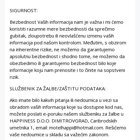
SIGURNOST:
Bezbednost Vaših informacija nam je važna i mi ćemo
koristiti razumne mere bezbednosti da sprečimo
gubitak, zloupotrebu ili neovlašćenu izmenu vaših
informacija pod našom kontrolom. Međutim, s obzirom
na inherentne rizike, ne možemo da garantujemo
apsolutnu bezbednost i shodno tome, ne možemo da
obezbedimo ili garantujemo bezbednost bilo koje
informacije koju nam prenosite i to činite na sopstveni
rizik.
SLUŽBENIK ZA ŽALBE/ZAŠTITU PODATAKA:
Ako imate bilo kakvih pitanja ili nedoumica u vezi sa
obradom vaših informacija koje su dostupne kod nas,
možete poslati e-poruku našem službeniku za žalbe u
HAPPINESS D.O.O. DIMITROVGRAD, Caribrodskih
umetnika 1, email: motelhappi@hotmail.com. Rešićemo
vaše nedoumice u skladu sa važećim zakonom.